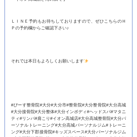
ＬＩＮＥ予約もお待ちしておりますので、ぜひこちらのＨ
Ｐの予約欄からご確認下さい♪
それでは本日もよろしくお願いします
#ぴーす整骨院#大分#大分市#整骨院#大分整骨院#大分高城
#大分接骨院#大分整体#大分インボディ#ヘッドスパ#マタニ
ティ#リンパ#肩こり#イオン高城店#大分高城整骨院#大分パ
ーソナルトレーニング#大分高城パーソナルジム#トレーニ
ング#大分下郡接骨院#キッズスペース#大分パーソナルジム