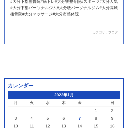
#大分下郡整骨院#筋トレ#大分牧整骨院#スポーツ#大分人気
#大分下郡パーソナルジム#大分牧パーソナルジム#大分高城
接骨院#大分マッサージ#大分市整体院
カテゴリ：
ブログ
カレンダー
2022年1月
月
火
水
木
金
土
日
1
2
3
4
5
6
7
8
9
10
11
12
13
14
15
16