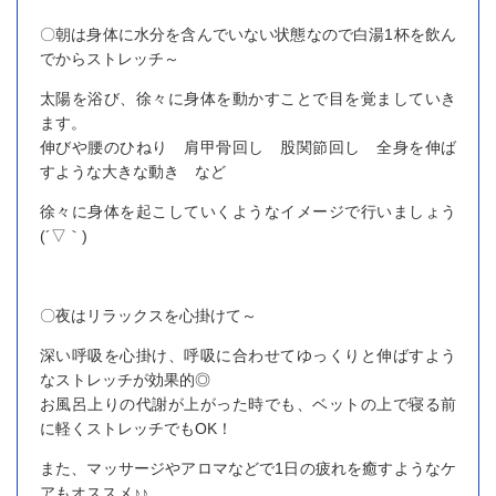
〇朝は身体に水分を含んでいない状態なので白湯1杯を飲ん
でからストレッチ～
太陽を浴び、徐々に身体を動かすことで目を覚ましていき
ます。
伸びや腰のひねり 肩甲骨回し 股関節回し 全身を伸ば
すような大きな動き など
徐々に身体を起こしていくようなイメージで行いましょう
(´▽｀)
〇夜はリラックスを心掛けて～
深い呼吸を心掛け、呼吸に合わせてゆっくりと伸ばすよう
なストレッチが効果的◎
お風呂上りの代謝が上がった時でも、ベットの上で寝る前
に軽くストレッチでもOK！
また、マッサージやアロマなどで1日の疲れを癒すようなケ
アもオススメ♪♪