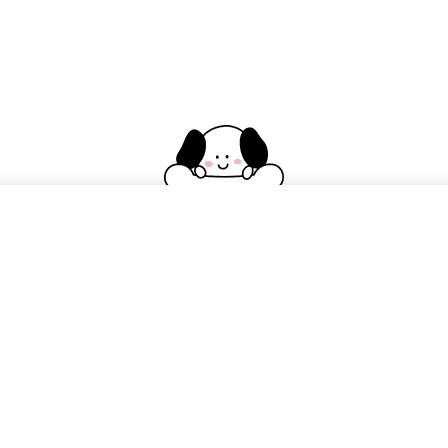
水
木
金
土
日祝
★